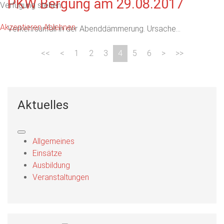
PKW Bergung am 29.08.2017
Verfügung stehen.
Akzeptieren
Ablehnen
Verkehrsunfall in der Abenddämmerung. Ursache...
1
2
3
4
5
6
Aktuelles
Allgemeines
Einsätze
Ausbildung
Veranstaltungen