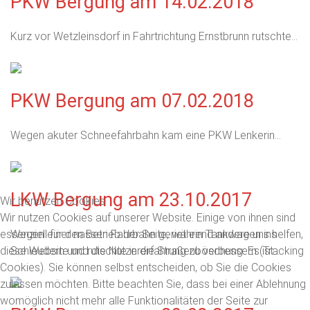
PKW Bergung am 14.02.2018
Kurz vor Wetzleinsdorf in Fahrtrichtung Ernstbrunn rutschte...
PKW Bergung am 07.02.2018
Wegen akuter Schneefahrbahn kam eine PKW Lenkerin...
LKW Bergung am 23.10.2017
Wir benutzen Cookies
Wir nutzen Cookies auf unserer Website. Einige von ihnen sind
essenziell für den Betrieb der Seite, während andere uns helfen,
Wegen einer nassen Fahrbahn geriet ein Tankwagen ins
diese Website und die Nutzererfahrung zu verbessern (Tracking
Schleudern und rutschte in die Straßenböschung. Es ist...
Cookies). Sie können selbst entscheiden, ob Sie die Cookies
zulassen möchten. Bitte beachten Sie, dass bei einer Ablehnung
womöglich nicht mehr alle Funktionalitäten der Seite zur