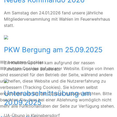
Am Samstag den 24.01.2026 fand unsere jährliche
Mitgliederversammlung mit Wahlen im Feuerwehrhaus
statt.
PKW Bergung am 25.09.2025
Wir benutzen Cookies
Ein Kleintransporter kam aufgrund der nassen
Wir nutzen Cookies auf unserer Website. Einige von ihnen
Fahrbahn von der Straße ab.
sind essenziell für den Betrieb der Seite, während andere
uns helfen, diese Website und die Nutzererfahrung zu
verbessern (Tracking Cookies). Sie können selbst
Unterabschnittsübung am
entscheiden, ob Sie die Cookies zulassen möchten. Bitte
beachten Sie, dass bei einer Ablehnung womöglich nicht
20.09.2025
mehr alle Funktionalitäten der Seite zur Verfügung stehen.
UA-Übung in Kleinebersdorf